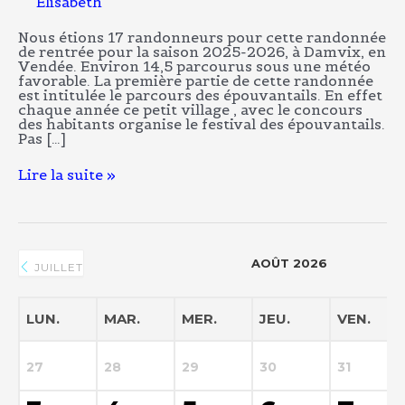
Elisabeth
Damvix.
Nous étions 17 randonneurs pour cette randonnée
de rentrée pour la saison 2025-2026, à Damvix, en
Vendée. Environ 14,5 parcourus sous une météo
favorable. La première partie de cette randonnée
est intitulée le parcours des épouvantails. En effet
chaque année ce petit village , avec le concours
des habitants organise le festival des épouvantails.
Pas […]
Lire la suite »
AOÛT 2026
JUILLET
LUN.
MAR.
MER.
JEU.
VEN.
27
28
29
30
31