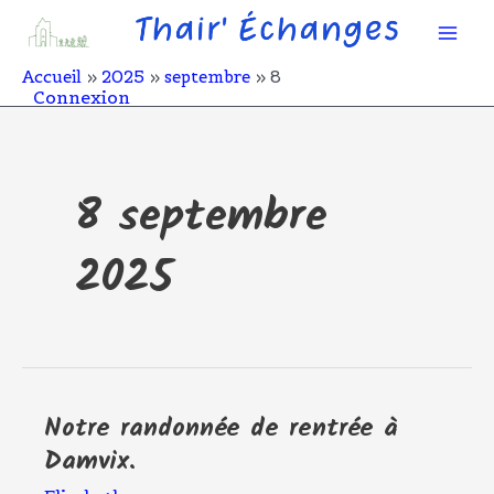
Aller
Mai
au
contenu
Men
Accueil
2025
septembre
8
Connexion
8 septembre
2025
Notre randonnée de rentrée à
Notre
randonnée
Damvix.
de
rentrée
à