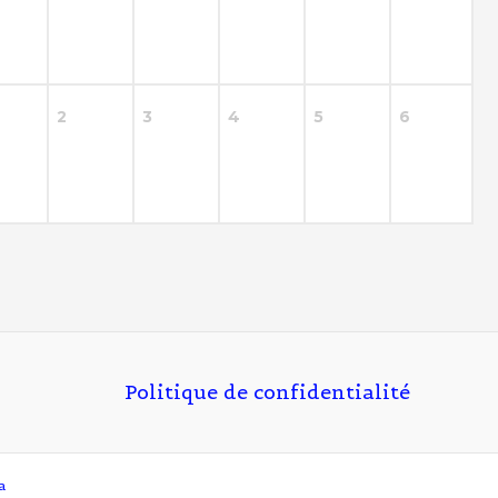
2
3
4
5
6
Politique de confidentialité
a