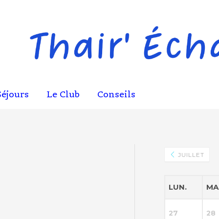
Séjours
Le Club
Conseils
JUILLET
LUN.
MA
27
28