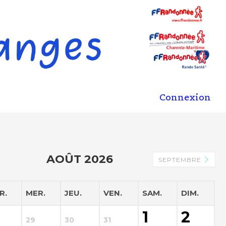
Connexion
AOÛT 2026
SEPTEMBRE
R.
MER.
JEU.
VEN.
SAM.
DIM.
1
2
29
30
31