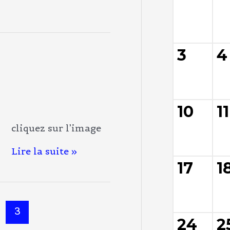
3
4
Nos
voeux
pour
2022 !
10
11
cliquez sur l’image
Lire la suite »
17
1
3
24
2