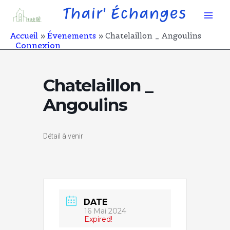
Aller
Mai
au
contenu
Men
Accueil
Évenements
Chatelaillon _ Angoulins
Connexion
Chatelaillon _
Angoulins
Détail à venir
DATE
16 Mai 2024
Expired!