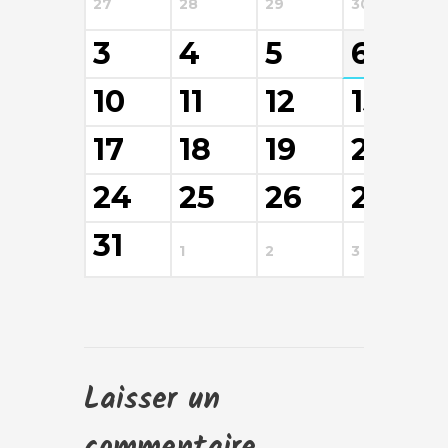
27
28
29
30
3
3
4
5
6
10
11
12
13
17
18
19
20
24
25
26
27
31
1
2
3
4
Laisser un