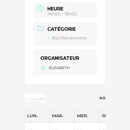
HEURE
14h00 - 18h00
CATÉGORIE
Nos Randonnées
ORGANISATEUR
ÉLISABETH
AOÛT 2026
JUILLET
LUN.
MAR.
MER.
JEU.
V