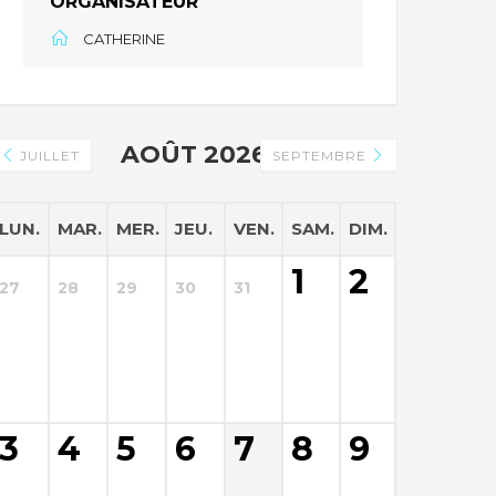
ORGANISATEUR
CATHERINE
AOÛT 2026
JUILLET
SEPTEMBRE
LUN.
MAR.
MER.
JEU.
VEN.
SAM.
DIM.
1
2
27
28
29
30
31
3
4
5
6
7
8
9