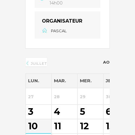
14h00
ORGANISATEUR
PASCAL
AOÛT 2026
JUILLET
LUN.
MAR.
MER.
JEU.
V
27
28
29
30
3
3
4
5
6
10
11
12
13