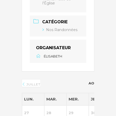
l'Église
CATÉGORIE
Nos Randonnées
ORGANISATEUR
ÉLISABETH
AOÛT 2026
JUILLET
LUN.
MAR.
MER.
JEU.
V
27
28
29
30
3