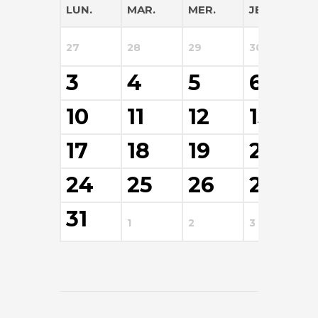
LUN.
MAR.
MER.
JEU.
V
27
28
29
30
3
3
4
5
6
10
11
12
13
17
18
19
20
24
25
26
27
31
1
2
3
4