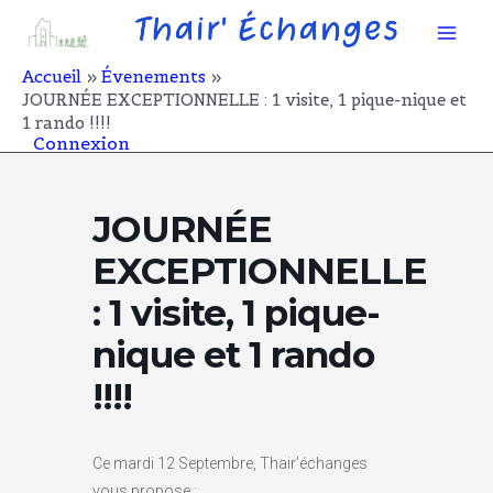
Aller
Mai
au
contenu
Men
Accueil
Évenements
JOURNÉE EXCEPTIONNELLE : 1 visite, 1 pique-nique et
1 rando !!!!
Connexion
JOURNÉE
EXCEPTIONNELLE
: 1 visite, 1 pique-
nique et 1 rando
!!!!
Ce mardi 12 Septembre, Thair’échanges
vous propose :