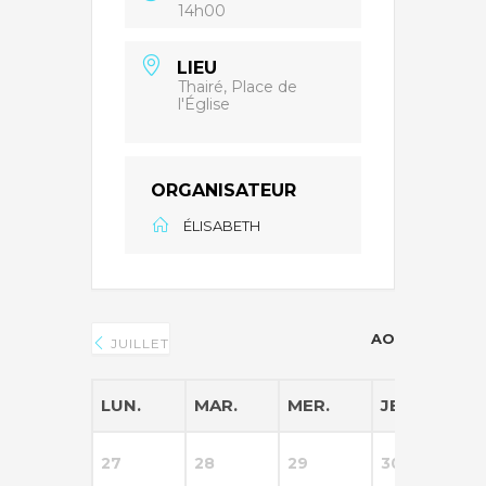
14h00
LIEU
Thairé, Place de
l'Église
ORGANISATEUR
ÉLISABETH
AOÛT 2026
JUILLET
LUN.
MAR.
MER.
JEU.
V
27
28
29
30
3