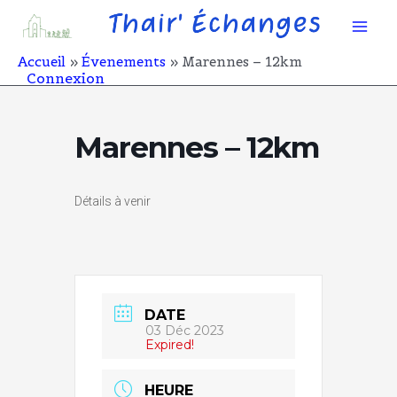
Aller
Mai
au
contenu
Men
Accueil
Évenements
Marennes – 12km
Connexion
Marennes – 12km
Détails à venir
DATE
03 Déc 2023
Expired!
HEURE