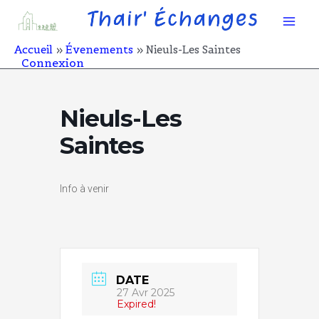
Aller
Mai
au
contenu
Men
Accueil
Évenements
Nieuls-Les Saintes
Connexion
Nieuls-Les
Saintes
Info à venir
DATE
27 Avr 2025
Expired!