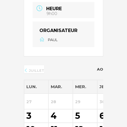
HEURE
9h00
ORGANISATEUR
PAUL
AOÛT 2026
JUILLET
LUN.
MAR.
MER.
JEU.
V
27
28
29
30
3
3
4
5
6