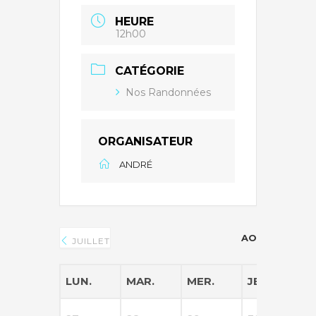
HEURE
12h00
CATÉGORIE
Nos Randonnées
ORGANISATEUR
ANDRÉ
AOÛT 2026
JUILLET
LUN.
MAR.
MER.
JEU.
V