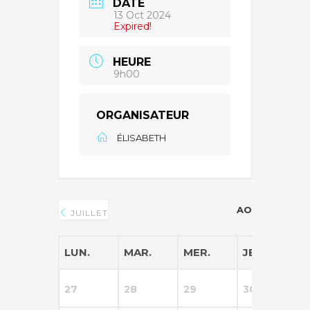
DATE
13 Oct 2024
Expired!
HEURE
9h00
ORGANISATEUR
ÉLISABETH
AOÛT 2026
JUILLET
LUN.
MAR.
MER.
JEU.
V
27
28
29
30
3