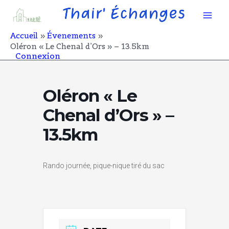
Aller
Mai
au
contenu
Men
Accueil
Évenements
Oléron « Le Chenal d’Ors » – 13.5km
Connexion
Oléron « Le
Chenal d’Ors » –
13.5km
Rando journée, pique-nique tiré du sac