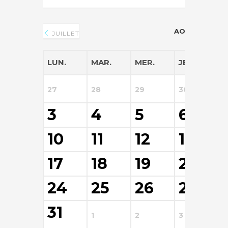
AOÛT 2026
JUILLET
LUN.
MAR.
MER.
JEU.
V
27
28
29
30
3
3
4
5
6
10
11
12
13
17
18
19
20
24
25
26
27
31
1
2
3
4