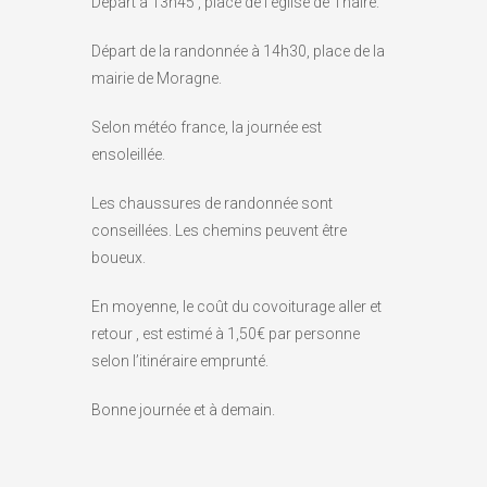
Départ à 13h45 , place de l’église de Thairé.
Départ de la randonnée à 14h30, place de la
mairie de Moragne.
Selon météo france, la journée est
ensoleillée.
Les chaussures de randonnée sont
conseillées. Les chemins peuvent être
boueux.
En moyenne, le coût du covoiturage aller et
retour , est estimé à 1,50€ par personne
selon l’itinéraire emprunté.
Bonne journée et à demain.