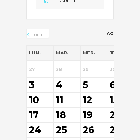
ÉLISABETH
AOÛT 2026
JUILLET
LUN.
MAR.
MER.
JEU.
V
27
28
29
30
3
3
4
5
6
10
11
12
13
17
18
19
20
24
25
26
27