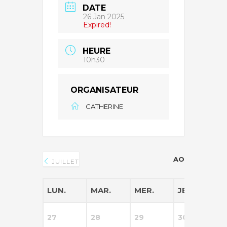
DATE
26 Jan 2025
Expired!
HEURE
10h30
ORGANISATEUR
CATHERINE
AOÛT 2026
JUILLET
LUN.
MAR.
MER.
JEU.
V
27
28
29
30
3