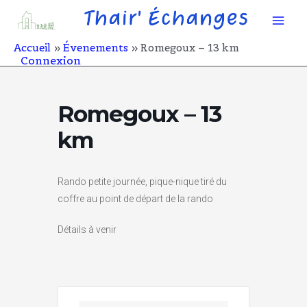
Aller
Mai
au
contenu
Men
Accueil
Évenements
Romegoux – 13 km
Connexion
Romegoux – 13
km
Rando petite journée, pique-nique tiré du
coffre au point de départ de la rando
Détails à venir