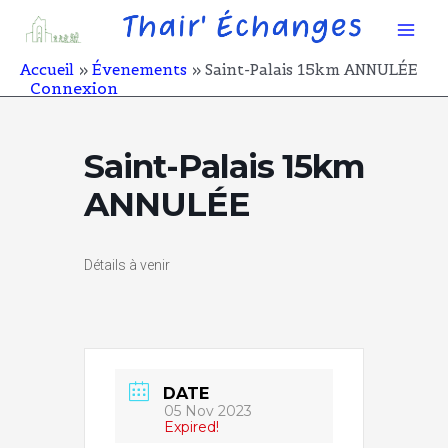
Aller
Mai
au
contenu
Men
Accueil
Évenements
Saint-Palais 15km ANNULÉE
Connexion
Saint-Palais 15km
ANNULÉE
Détails à venir
DATE
05 Nov 2023
Expired!