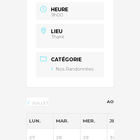
HEURE
9h00
LIEU
Thairé
CATÉGORIE
Nos Randonnées
AOÛT 2026
JUILLET
LUN.
MAR.
MER.
JEU.
V
27
28
29
30
3