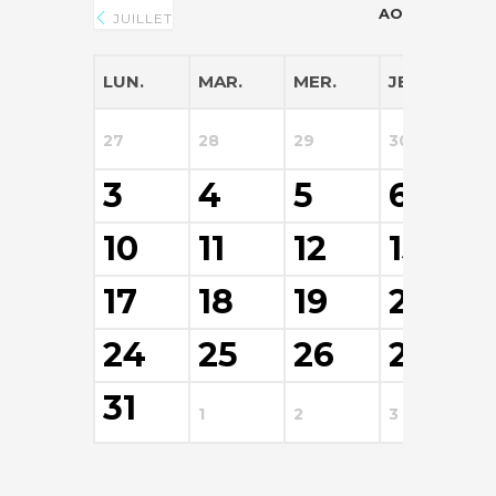
AOÛT 2026
JUILLET
LUN.
MAR.
MER.
JEU.
V
27
28
29
30
3
3
4
5
6
10
11
12
13
17
18
19
20
24
25
26
27
31
1
2
3
4