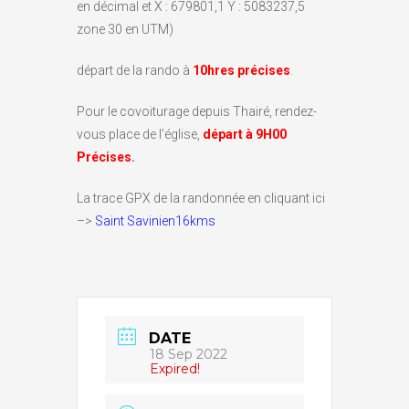
en décimal et X : 679801,1 Y : 5083237,5
zone 30 en UTM)
départ de la rando à
10hres
précises
.
Pour le covoiturage depuis Thairé, rendez-
vous place de l’église,
départ à 9H00
Précises
.
La trace GPX de la randonnée en cliquant ici
–>
Saint Savinien16kms
DATE
18 Sep 2022
Expired!