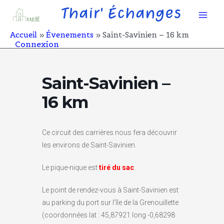
Aller
Mai
au
contenu
Men
Accueil
Évenements
Saint-Savinien – 16 km
Connexion
Saint-Savinien –
16 km
Ce circuit des carrières nous fera découvrir
les environs de Saint-Savinien.
Le pique-nique est
tiré du sac
.
Le point de rendez-vous à Saint-Savinien est
au parking du port sur l’île de la Grenouillette
(coordonnées lat : 45,87921 long -0,68298