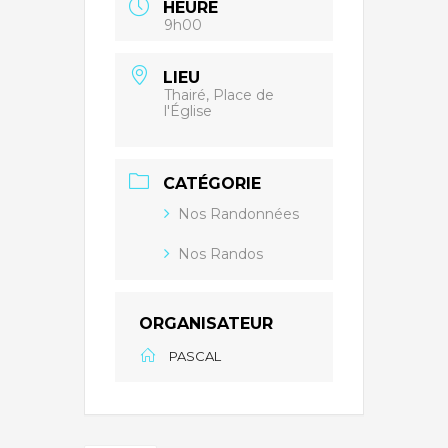
HEURE
9h00
LIEU
Thairé, Place de
l'Église
CATÉGORIE
Nos Randonnées
Nos Randos
ORGANISATEUR
PASCAL