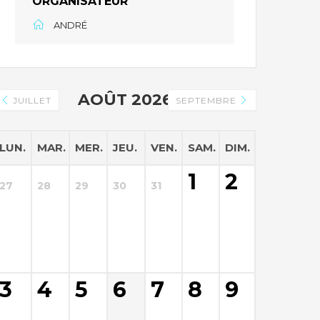
ORGANISATEUR
ANDRÉ
AOÛT 2026
JUILLET
SEPTEMBRE
LUN.
MAR.
MER.
JEU.
VEN.
SAM.
DIM.
1
2
27
28
29
30
31
3
4
5
6
7
8
9