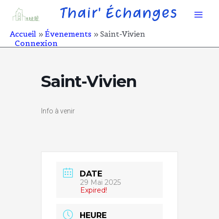
Aller
Mai
au
contenu
Men
Accueil
Évenements
Saint-Vivien
Connexion
Saint-Vivien
Info à venir
DATE
29 Mai 2025
Expired!
HEURE